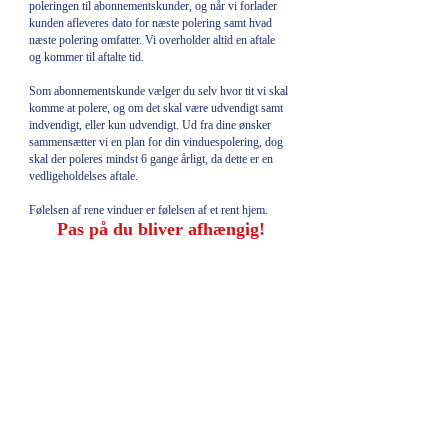
poleringen til abonnementskunder, og når vi forlader
kunden afleveres dato for næste polering samt hvad
næste polering omfatter. Vi overholder altid en aftale
og kommer til aftalte tid.
Som abonnementskunde vælger du selv hvor tit vi skal
komme at polere, og om det skal være udvendigt samt
indvendigt, eller kun udvendigt. Ud fra dine ønsker
sammensætter vi en plan for din vinduespolering, dog
skal der poleres mindst 6 gange årligt, da dette er en
vedligeholdelses aftale.
Følelsen af rene vinduer er følelsen af et rent hjem.
Pas på du bliver afhængig!
Skattefradrag for vinduespolering
Under dette kan du fratrække udgifter til
arbejdslønnen på vinduespolering, som er klart
den største andel af prisen.
Nedenfor finder du links til regler og
vejledninger.
For at få fradraget skal der hver dokumentation