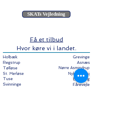
for betaling fra netbank
SKATs Vejledning
Få et tilbud
Hvor køre vi i landet.
Holbæk
Grevinge
Regstrup
Asnæs
Tølløse
Nørre Asmindrup
St. Merløse
Nykøbing sj
Tuse
Egebjerg
Svinninge
Fårevejle
Sj. Odden
Højby
Ugerløse
Mørkøv
Gislinge
Undløse
Jyderup
Nakke
Kirke Hyllinge
Rørvig
Hørve
Havnsø
Føllenslev
Hvalsø
Udby
Hagested