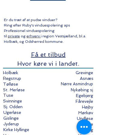
Er du træt af at pudse vinduer?
Ring efter Ruby's vinduespolering aps
Professionel vinduespolering
til
private
og
erhverv
i region Vestsjælland, bl.a.
Holbæk, og Odsherred kommune.
Få et tilbud
Hvor køre vi i landet.
Holbæk
Grevinge
Regstrup
Asnæs
Tølløse
Nørre Asmindrup
St. Merløse
Nykøbing sj
Tuse
Egebjerg
Svinninge
Fårevejle
Sj. Odden
Højby
Ugerløse
Mørkøv
Gislinge
Undløse
Jyderup
Nakke
Kirke Hyllinge
Rørvig