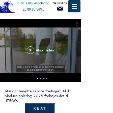
Skriv til os
Ruby´s Vinuespolering
26 90 65 54
Book en tid
Afspil video
Husk at benytte service fradraget, til din
vindues polering. 2025 forhøjes det til
17500,-
SKAT